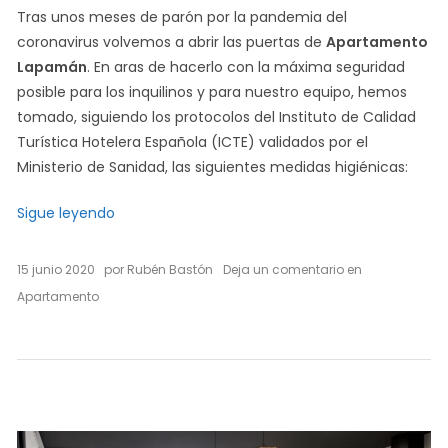
Tras unos meses de parón por la pandemia del
coronavirus volvemos a abrir las puertas de
Apartamento
Lapamán
. En aras de hacerlo con la máxima seguridad
posible para los inquilinos y para nuestro equipo, hemos
tomado, siguiendo los protocolos del Instituto de Calidad
Turística Hotelera Española (ICTE) validados por el
Ministerio de Sanidad, las siguientes medidas higiénicas:
«Medidas higiénicas especiales: Protocolo Covid
Sigue leyendo
on
15 junio 2020
por
Rubén Bastón
Deja un comentario
en
Medidas
Apartamento
higiénicas
especiales:
Protocolo
Covid-
19