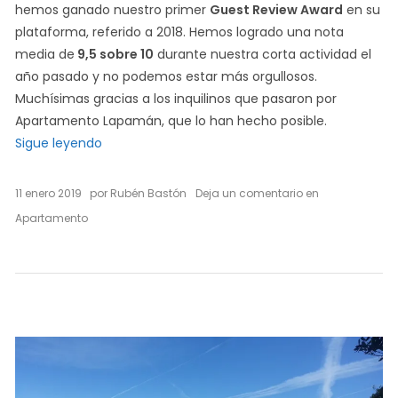
hemos ganado nuestro primer
Guest Review Award
en su
plataforma, referido a 2018. Hemos logrado una nota
media de
9,5 sobre 10
durante nuestra corta actividad el
año pasado y no podemos estar más orgullosos.
Muchísimas gracias a los inquilinos que pasaron por
Apartamento Lapamán, que lo han hecho posible.
«Nuestro primer Guest Review Award de Booking: 
Sigue leyendo
on
11 enero 2019
por
Rubén Bastón
Deja un comentario
en
Nuestro
Apartamento
primer
Guest
Review
Award
de
Booking:
¡9,5
sobre
10
en
2018!