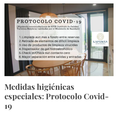
sus
15
mejores
restaurantes
[2023]
Medidas higiénicas
especiales: Protocolo Covid-
19