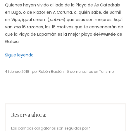
Quienes hayan vivido al lado de la Playa de As Catedrais
en Lugo, o de Riazor en A Coruña, o, quién sabe, de Samil
en Vigo, igual creen (
pobres
) que esas son mejores. Aquí
van
mis
16 razones, los 16 motivos que te convencerán de
que la Playa de Lapamán es la mejor playa
del mundo
de
Galicia.
«Playa de Lapamán: 16 motivos para nombrarla 
Sigue leyendo
en
4 febrero 2018
por
Rubén Bastón
5 comentarios
en
Turismo
Playa
de
Lapamán:
16
motivos
para
nombrarla
mejor
Reserva ahora:
playa
de
Los campos obligatorios son seguidos por
*
Galicia