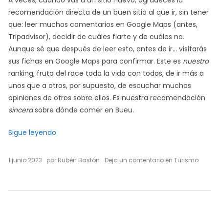
A veces, cuando vas a un sitio nuevo, agradeces la
recomendación directa de un buen sitio al que ir, sin tener
que: leer muchos comentarios en Google Maps (antes,
Tripadvisor), decidir de cuáles fiarte y de cuáles no.
Aunque sé que después de leer esto, antes de ir… visitarás
sus fichas en Google Maps para confirmar. Este es
nuestro
ranking, fruto del roce toda la vida con todos, de ir más a
unos que a otros, por supuesto, de escuchar muchas
opiniones de otros sobre ellos. Es nuestra recomendación
sincera
sobre dónde comer en Bueu.
«Dónde comer en Bueu: Ranking de sus 15 mejor
Sigue leyendo
on
1 junio 2023
por
Rubén Bastón
Deja un comentario
en
Turismo
Dónde
comer
en
Bueu:
Ranking
de